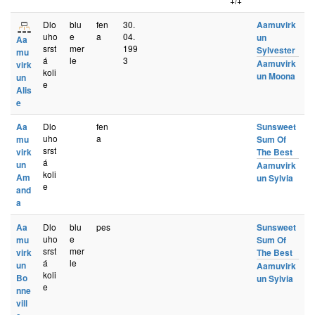
+/+
Dlo
blu
fen
30.
Aamuvirk
uho
e
a
04.
un
Aa
srst
mer
199
Sylvester
mu
á
le
3
Aamuvirk
virk
koli
un Moona
un
e
Alis
e
Aa
Dlo
fen
Sunsweet
uho
a
mu
Sum Of
srst
virk
The Best
á
un
Aamuvirk
koli
Am
un Sylvia
e
and
a
Aa
Dlo
blu
pes
Sunsweet
uho
e
mu
Sum Of
srst
mer
virk
The Best
á
le
un
Aamuvirk
koli
Bo
un Sylvia
e
nne
vill