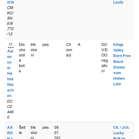
oria
Lenfir
CM
KU/
SH
E/8
772
/12
Dlo
trik
pes
Ch
A
DO
Kings
uho
olor
ovn
V/D
Valley
Aar
srst
ní
á/ý
OO:
Born Free
on
á
neg
Black
vo
koli
ativ
Donna
m
e
ní
vom
Ha
Hohen
hne
Lohr
flüs
sch
en
DC
C0
446
0
AA
Šelt
trik
pes
09.
Ch. / Jch.
ie
olor
07.
RO
Lucky
ní
201
N z
Puff ze