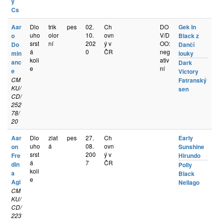
y
Cs
Aar
Dlo
trik
pes
02.
Ch
DO
Gek In
uho
olor
10.
ovn
V/D
o
Black z
srst
ní
202
ý v
OO:
Do
Dančí
á
0
ČR
neg
min
louky
koli
ativ
anc
Dark
e
ní
e
Victory
CM
Fatranský
KU/
sen
CD/
252
78/
20
Aar
Dlo
zlat
pes
27.
Ch
Early
uho
á
08.
ovn
on
Sunshine
srst
200
ý v
Fre
Hirundo
á
7
ČR
din
Polly
koli
a
Black
e
Agi
Nellago
CM
KU/
CD/
223