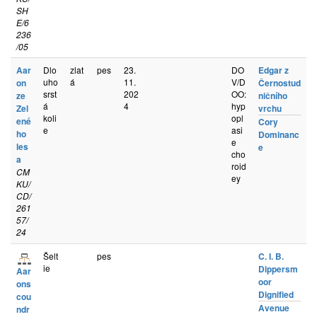
SH
E/6
236
/05
Aar
Dlo
zlat
pes
23.
DO
Edgar z
uho
á
11.
V/D
on
Černostud
srst
202
OO:
ze
ničního
á
4
hyp
Zel
vrchu
koli
opl
ené
Cory
e
asi
ho
Dominanc
e
les
e
cho
a
roid
CM
ey
KU/
CD/
261
57/
24
Šelt
pes
C. I. B.
ie
Dippersm
Aar
oor
ons
Dignified
cou
Avenue
ndr