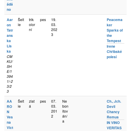
ádá
no
Aar
Šelt
trik
pes
19.
Peacema
ie
olor
03.
on
ker
ní
202
Tatr
Sparks of
3
ans
the
ka
Tempest
Lis
Irene
ka
Chřibské
CM
polesí
KU/
SH
E/1
394
1/-2
3/2
3
AA
Šelt
zlat
pes
07.
Ne
Ch., Jch.
ie
á
03.
bon
RO
Devil
201
itov
N
Chancy
2
án/
Ves
Remus
a
na
IN VINO
Vict
VERITAS