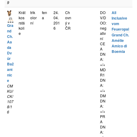
9
Krát
trik
fen
24.
Ch
DO
All
kos
olor
a
04.
ovn
V/D
Inclusive
rstá
ní
201
ý v
OO:
vom
Gra
koli
6
ČR
neg
Feueropal
nd
e
ativ
Grand Ch.
Ch.
ní
Amélie
Aa
CE
Amico di
da
A
Boemia
Dv
DN
ůr
A:
Baž
+/+
ant
MD
nic
R1
DN
e
A:
CM
+/+
KU/
DM
CK/
DN
107
A:
8/1
+/+
6
PR
A
DN
A: