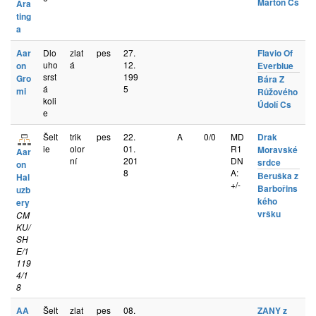
Marton Cs
Ara
ting
a
Aar
Dlo
zlat
pes
27.
Flavio Of
uho
á
12.
on
Everblue
srst
199
Gro
Bára Z
á
5
mi
Růžového
koli
Údolí Cs
e
Šelt
trik
pes
22.
A
0/0
MD
Drak
ie
olor
01.
R1
Moravské
Aar
ní
201
DN
srdce
on
8
A:
Beruška z
Hal
+/-
Barbořins
uzb
kého
ery
vršku
CM
KU/
SH
E/1
119
4/1
8
AA
Šelt
zlat
pes
08.
ZANY z