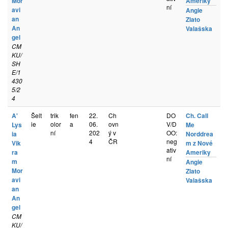
Mor
Ameriky
ní
avi
Angie
an
Zlato
An
Valašska
gel
CM
KU/
SH
E/1
430
5/2
4
A'
Šelt
trik
fen
22.
Ch
DO
Ch. Call
ie
olor
a
06.
ovn
V/D
Lys
Me
ní
202
ý v
OO:
ia
Norddrea
4
ČR
neg
Vik
m z Nové
ativ
ra
Ameriky
ní
m
Angie
Mor
Zlato
avi
Valašska
an
An
gel
CM
KU/