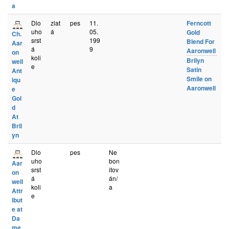
a
Dlo
zlat
pes
11.
Ferncott
uho
á
05.
Gold
Ch.
srst
199
Blend For
Aar
á
9
Aaronwell
on
koli
Brilyn
well
e
Satin
Ant
Smile on
iqu
Aaronwell
e
Gol
d
At
Bril
yn
Dlo
pes
Ne
uho
bon
Aar
srst
itov
on
á
án/
well
koli
a
Attr
e
ibut
e at
Da
me