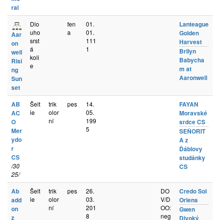
ral
Dlo
fen
01.
Lanteague
uho
a
01.
Golden
Aar
srst
111
Harvest
on
á
1
Brilyn
well
koli
Babycha
Risi
e
m at
ng
Aaronwell
Sun
set
AB
Šelt
trik
pes
14.
FAYAN
ie
olor
05.
AC
Moravské
ní
199
O
srdce CS
5
Mer
SEŇORIT
ydo
A z
r
Ďáblovy
CS
studánky
/30
CS
25/
Ab
Šelt
trik
pes
26.
DO
Credo Sol
ie
olor
03.
V/D
add
Oriens
ní
201
OO:
on
Gwen
8
neg
z
Divoký