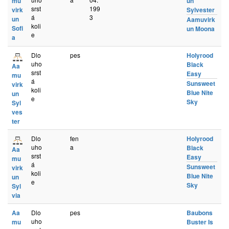
mu
un
srst
199
virk
Sylvester
á
3
un
Aamuvirk
koli
Sofi
un Moona
e
a
Dlo
pes
Holyrood
uho
Black
Aa
srst
Easy
mu
á
Sunsweet
virk
koli
Blue Nite
un
e
Sky
Syl
ves
ter
Dlo
fen
Holyrood
uho
a
Black
Aa
srst
Easy
mu
á
Sunsweet
virk
koli
Blue Nite
un
e
Sky
Syl
via
Aa
Dlo
pes
Baubons
uho
mu
Buster Is