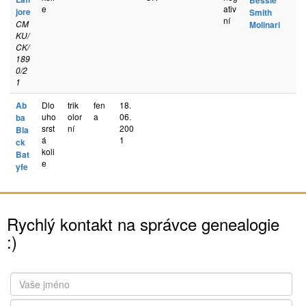
Bessie
e
ativ
jore
Smith
ní
CM
Molinari
KU/
CK/
189
0/2
1
Ab
Dlo
trik
fen
18.
uho
olor
a
06.
ba
srst
ní
200
Bla
á
1
ck
koli
Bat
e
yfe
Rychlý kontakt na správce genealogie
:)