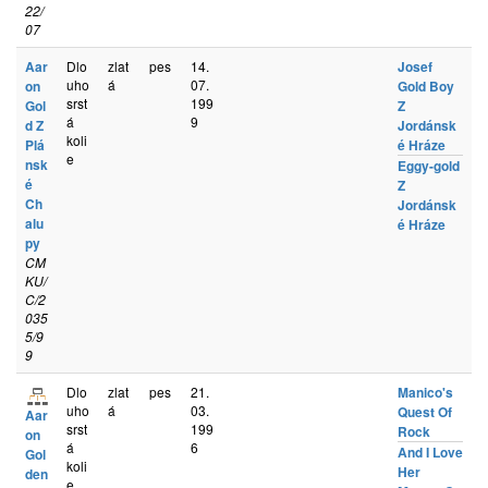
22/
07
Aar
Dlo
zlat
pes
14.
Josef
uho
á
07.
on
Gold Boy
srst
199
Gol
Z
á
9
d Z
Jordánsk
koli
Plá
é Hráze
e
nsk
Eggy-gold
é
Z
Ch
Jordánsk
alu
é Hráze
py
CM
KU/
C/2
035
5/9
9
Dlo
zlat
pes
21.
Manico's
uho
á
03.
Quest Of
Aar
srst
199
Rock
on
á
6
And I Love
Gol
koli
Her
den
e