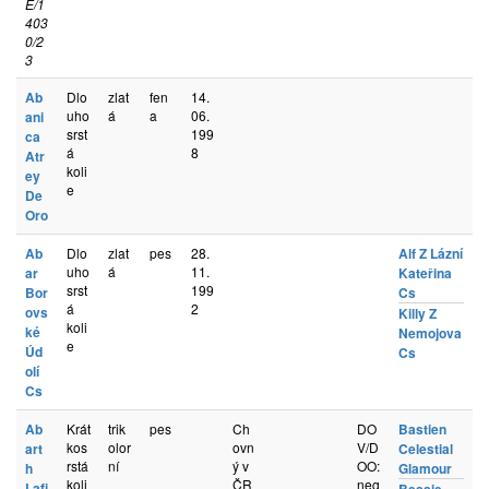
E/1
403
0/2
3
Ab
Dlo
zlat
fen
14.
uho
á
a
06.
ani
srst
199
ca
á
8
Atr
koli
ey
e
De
Oro
Ab
Dlo
zlat
pes
28.
Alf Z Lázní
uho
á
11.
ar
Kateřina
srst
199
Bor
Cs
á
2
ovs
Killy Z
koli
ké
Nemojova
e
Úd
Cs
olí
Cs
Ab
Krát
trik
pes
Ch
DO
Bastien
kos
olor
ovn
V/D
art
Celestial
rstá
ní
ý v
OO:
h
Glamour
koli
ČR
neg
Lafi