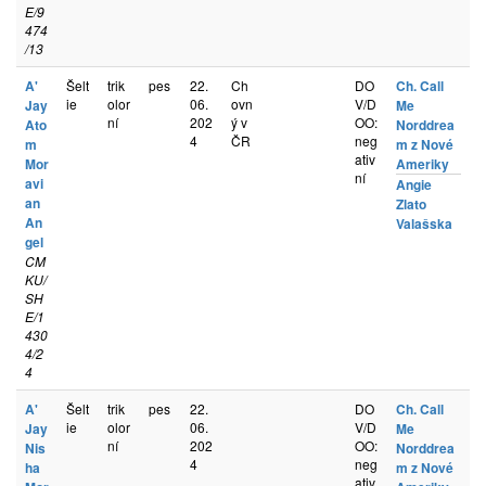
E/9
474
/13
A'
Šelt
trik
pes
22.
Ch
DO
Ch. Call
ie
olor
06.
ovn
V/D
Jay
Me
ní
202
ý v
OO:
Ato
Norddrea
4
ČR
neg
m
m z Nové
ativ
Mor
Ameriky
ní
avi
Angie
an
Zlato
An
Valašska
gel
CM
KU/
SH
E/1
430
4/2
4
A'
Šelt
trik
pes
22.
DO
Ch. Call
ie
olor
06.
V/D
Jay
Me
ní
202
OO:
Nis
Norddrea
4
neg
ha
m z Nové
ativ