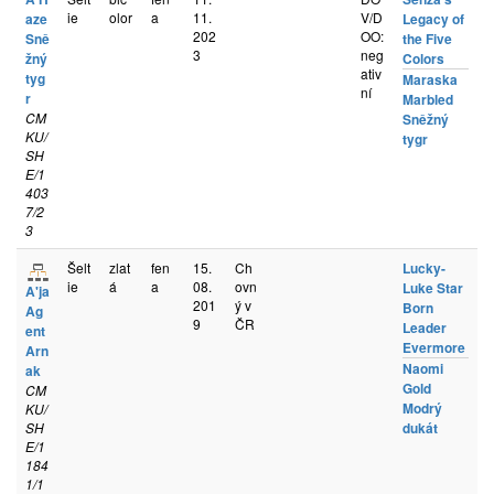
ie
olor
a
11.
V/D
aze
Legacy of
202
OO:
Sně
the Five
3
neg
žný
Colors
ativ
tyg
Maraska
ní
r
Marbled
CM
Sněžný
KU/
tygr
SH
E/1
403
7/2
3
Šelt
zlat
fen
15.
Ch
Lucky-
ie
á
a
08.
ovn
Luke Star
A'ja
201
ý v
Born
Ag
9
ČR
Leader
ent
Evermore
Arn
Naomi
ak
Gold
CM
Modrý
KU/
SH
dukát
E/1
184
1/1