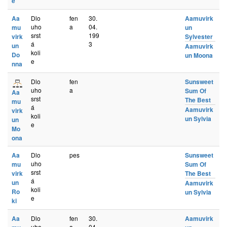
e
Aa
Dlo
fen
30.
Aamuvirk
uho
a
04.
mu
un
srst
199
virk
Sylvester
á
3
un
Aamuvirk
koli
Do
un Moona
e
nna
Dlo
fen
Sunsweet
uho
a
Sum Of
Aa
srst
The Best
mu
á
Aamuvirk
virk
koli
un Sylvia
un
e
Mo
ona
Aa
Dlo
pes
Sunsweet
uho
mu
Sum Of
srst
virk
The Best
á
un
Aamuvirk
koli
Ro
un Sylvia
e
ki
Aa
Dlo
fen
30.
Aamuvirk
uho
a
04.