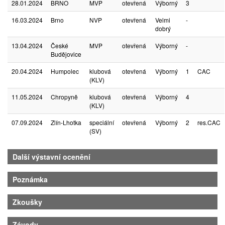
28.01.2024
BRNO
MVP
otevřená
Výborný
3
16.03.2024
Brno
NVP
otevřená
Velmi
-
dobrý
13.04.2024
České
MVP
otevřená
Výborný
-
Budějovice
20.04.2024
Humpolec
klubová
otevřená
Výborný
1
CAC
(KLV)
11.05.2024
Chropyně
klubová
otevřená
Výborný
4
(KLV)
07.09.2024
Zlín-Lhotka
speciální
otevřená
Výborný
2
res.CAC
(SV)
Další výstavní ocenění
Poznámka
Zkoušky
Závody