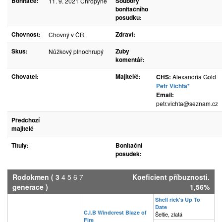
Bonitace:
Soubory
11. 9. 2021 Chropyně
bonitačního
posudku:
Chovnost:
Zdraví:
Chovný v ČR
Skus:
Zuby
Nůžkový plnochrupý
komentář:
Chovatel:
Majitel/é:
CHS:
Alexandria Gold
Petr Vichta*
Email:
petr.vichta@seznam.cz
Předchozí
majitelé
Tituly:
Bonitační
posudek:
Rodokmen
(
3
4
5
6
7
Koeficient příbuznosti.
generace )
1,56%
Shell rick's Up To
Date
C.I.B Windcrest Blaze of
Šeltie, zlatá
Fire