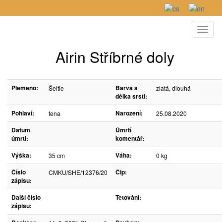
Toggl
naviga
Airin Stříbrné doly
Plemeno:
Barva a
Šeltie
zlatá, dlouhá
délka srsti:
Pohlaví:
Narození:
fena
25.08.2020
Datum
Úmrtí
úmrtí:
komentář:
Výška:
Váha:
35 cm
0 kg
Číslo
Čip:
CMKU/SHE/12376/20
zápisu:
Další číslo
Tetování:
zápisu: