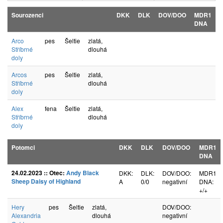
Sourozenci
DKK
DLK
DOV/DOO
MDR1
DNA
Arco
pes
Šeltie
zlatá,
Stříbrné
dlouhá
doly
Arcos
pes
Šeltie
zlatá,
Stříbrné
dlouhá
doly
Alex
fena
Šeltie
zlatá,
Stříbrné
dlouhá
doly
Potomci
DKK
DLK
DOV/DOO
MDR1
DNA
24.02.2023 :: Otec:
Andy Black
DKK:
DLK:
DOV/DOO:
MDR1
Sheep Daisy of Highland
A
0/0
negativní
DNA:
+/+
Hery
pes
Šeltie
zlatá,
DOV/DOO:
Alexandria
dlouhá
negativní