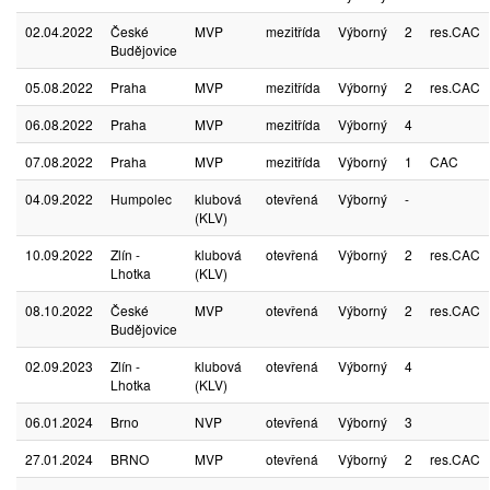
02.04.2022
České
MVP
mezitřída
Výborný
2
res.CAC
Budějovice
05.08.2022
Praha
MVP
mezitřída
Výborný
2
res.CAC
06.08.2022
Praha
MVP
mezitřída
Výborný
4
07.08.2022
Praha
MVP
mezitřída
Výborný
1
CAC
04.09.2022
Humpolec
klubová
otevřená
Výborný
-
(KLV)
10.09.2022
Zlín -
klubová
otevřená
Výborný
2
res.CAC
Lhotka
(KLV)
08.10.2022
České
MVP
otevřená
Výborný
2
res.CAC
Budějovice
02.09.2023
Zlín -
klubová
otevřená
Výborný
4
Lhotka
(KLV)
06.01.2024
Brno
NVP
otevřená
Výborný
3
27.01.2024
BRNO
MVP
otevřená
Výborný
2
res.CAC