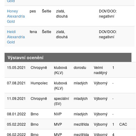
Gold
Honey
pes
Šeltie
zlatá,
DOV/DOO:
Alexandria
dlouhá
negativní
Gold
Heidi
fena
Šeltie
zlatá,
DOV/DOO:
Alexandria
dlouhá
negativní
Gold
Výstavní ocenění
15.05.2021
Chropyně
klubová
dorostu
Velmi
1
(KLV)
nadějný
07.08.2021
Humpolec
klubová
mladých
Výborný
-
(KLV)
11.09.2021
Chropyně
speciální
mladých
Výborný
-
(SV)
08.01.2022
Brno
NVP
mladých
Výborný
-
05.02.2022
Brno
MVP
mezitřída
Výborný
1
CAC
06.02.2022
Brno
MVP
mezitřída
Výborný
4