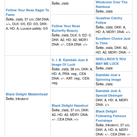
Windcrest Over The
Šeltie, zlatá
Rainbow
Follow Your Nose Eager To
Šeltie, zlatá
Fame
Quashee Catchy
Šeltie, zlatá, 37 cm, DM DNA:
Fellow
+/+, DLK: 0/0, ED: 0/0, DKK:
Follow Your Nose
Šeltie, zlatá, DKK: A,
A, HD: A, Luxace pately: 0/0
Butterfly Beauty
HD: A, MDR1 DNA: +/+
Šeltie, zlatá, DLK: 0, ED: 0,
Excellent Choice Just
DKK: A2, HD: A2, MDR1
In Time
DNA: +/-, CEA DNA: +/+
Šeltie, zlatá, DKK: A2,
HD: A2, MDR1 DNA: -/-
SHELLRICK'S YOU
C. I. B. Eastdale Just A
MAY ME LUCK
Image Of Luck
Šeltie, zlatá
Šeltie, zlatá, 38 cm, DKK: A,
HD: A, PRA: neg., CEA
Eastdale Just a
DNA: +/-, KAT: neg., CEA:
Spinning Image
neg.
Šeltie, zlatá
Eastdale Just A
Black Delight Maidenhead
Special Desinger
Šeltie, trikolorní
DKK: A, HD: A, MDR1
DNA: +/+
Black Delight Hazelnut
Šeltie, zlatá, 37 cm, DKK:
Black Delight
A2, HD: A2, MDR1 DNA:
Following Famous
+/-, CEA DNA: +/+
Footsteps
Šeltie, trikolorní, 37 cm,
DKK: A, HD: A, MDR1
DNA: +/-, CEA DNA: +/-