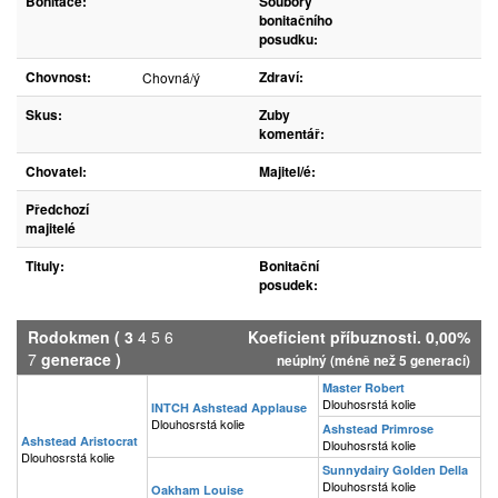
Bonitace:
Soubory
bonitačního
posudku:
Chovnost:
Zdraví:
Chovná/ý
Skus:
Zuby
komentář:
Chovatel:
Majitel/é:
Předchozí
majitelé
Tituly:
Bonitační
posudek:
Rodokmen
(
3
4
5
6
Koeficient příbuznosti. 0,00%
7
generace )
neúplný (méně než 5 generací)
Master Robert
Dlouhosrstá kolie
INTCH Ashstead Applause
Dlouhosrstá kolie
Ashstead Primrose
Ashstead Aristocrat
Dlouhosrstá kolie
Dlouhosrstá kolie
Sunnydairy Golden Della
Dlouhosrstá kolie
Oakham Louise