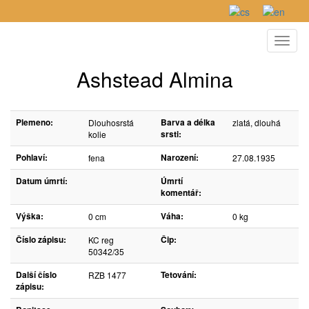
Toggl
naviga
Ashstead Almina
Plemeno:
Barva a délka
Dlouhosrstá
zlatá, dlouhá
srsti:
kolie
Pohlaví:
Narození:
fena
27.08.1935
Datum úmrtí:
Úmrtí
komentář:
Výška:
Váha:
0 cm
0 kg
Číslo zápisu:
Čip:
KC reg
50342/35
Další číslo
Tetování:
RZB 1477
zápisu: