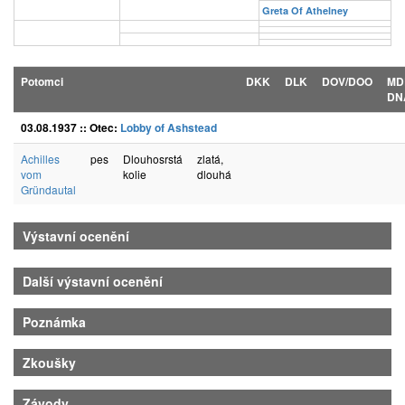
Greta Of Athelney
Potomci
DKK
DLK
DOV/DOO
MD
DN
03.08.1937 :: Otec:
Lobby of Ashstead
Achilles
pes
Dlouhosrstá
zlatá,
vom
kolie
dlouhá
Gründautal
Výstavní ocenění
Další výstavní ocenění
Poznámka
Zkoušky
Závody