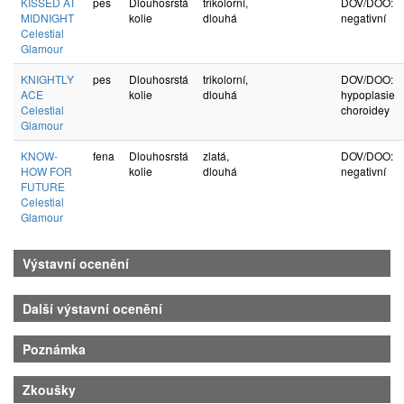
KISSED AT
pes
Dlouhosrstá
trikolorní,
DOV/DOO:
MIDNIGHT
kolie
dlouhá
negativní
Celestial
Glamour
KNIGHTLY
pes
Dlouhosrstá
trikolorní,
DOV/DOO:
ACE
kolie
dlouhá
hypoplasie
Celestial
choroidey
Glamour
KNOW-
fena
Dlouhosrstá
zlatá,
DOV/DOO:
HOW FOR
kolie
dlouhá
negativní
FUTURE
Celestial
Glamour
Výstavní ocenění
Další výstavní ocenění
Poznámka
Zkoušky