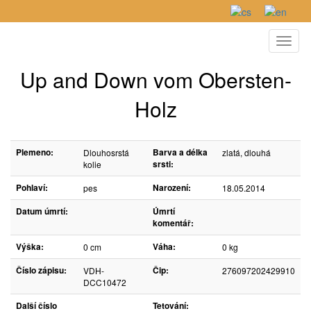
Toggl
naviga
Up and Down vom Obersten-
Holz
Plemeno:
Barva a délka
Dlouhosrstá
zlatá, dlouhá
srsti:
kolie
Pohlaví:
Narození:
pes
18.05.2014
Datum úmrtí:
Úmrtí
komentář:
Výška:
Váha:
0 cm
0 kg
Číslo zápisu:
Čip:
VDH-
276097202429910
DCC10472
Další číslo
Tetování: