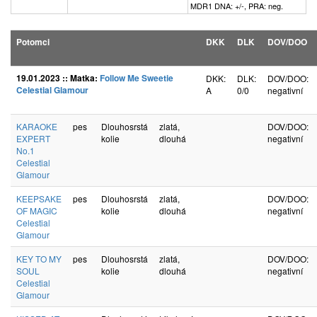
MDR1 DNA: +/-, PRA: neg.
Potomci
DKK
DLK
DOV/DOO
19.01.2023 :: Matka:
Follow Me Sweetie
DKK:
DLK:
DOV/DOO:
Celestial Glamour
A
0/0
negativní
KARAOKE
pes
Dlouhosrstá
zlatá,
DOV/DOO:
EXPERT
kolie
dlouhá
negativní
No.1
Celestial
Glamour
KEEPSAKE
pes
Dlouhosrstá
zlatá,
DOV/DOO:
OF MAGIC
kolie
dlouhá
negativní
Celestial
Glamour
KEY TO MY
pes
Dlouhosrstá
zlatá,
DOV/DOO:
SOUL
kolie
dlouhá
negativní
Celestial
Glamour