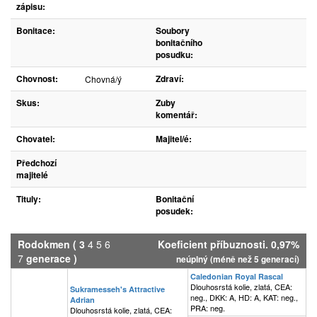
zápisu:
Bonitace:
Soubory
bonitačního
posudku:
Chovnost:
Zdraví:
Chovná/ý
Skus:
Zuby
komentář:
Chovatel:
Majitel/é:
Předchozí
majitelé
Tituly:
Bonitační
posudek:
Rodokmen
(
3
4
5
6
Koeficient příbuznosti. 0,97%
7
generace )
neúplný (méně než 5 generací)
Caledonian Royal Rascal
Dlouhosrstá kolie, zlatá, CEA:
Sukramesseh's Attractive
neg., DKK: A, HD: A, KAT: neg.,
Adrian
PRA: neg.
Dlouhosrstá kolie, zlatá, CEA: