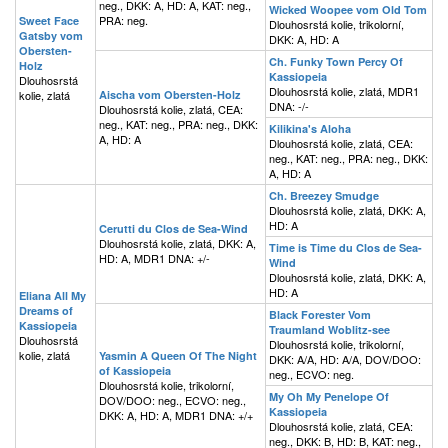
neg., DKK: A, HD: A, KAT: neg.,
Wicked Woopee vom Old Tom
PRA: neg.
Sweet Face
Dlouhosrstá kolie, trikolorní,
Gatsby vom
DKK: A, HD: A
Obersten-
Ch. Funky Town Percy Of
Holz
Kassiopeia
Dlouhosrstá
Dlouhosrstá kolie, zlatá, MDR1
kolie, zlatá
Aischa vom Obersten-Holz
DNA: -/-
Dlouhosrstá kolie, zlatá, CEA:
neg., KAT: neg., PRA: neg., DKK:
Kilikina's Aloha
A, HD: A
Dlouhosrstá kolie, zlatá, CEA:
neg., KAT: neg., PRA: neg., DKK:
A, HD: A
Ch. Breezey Smudge
Dlouhosrstá kolie, zlatá, DKK: A,
HD: A
Cerutti du Clos de Sea-Wind
Dlouhosrstá kolie, zlatá, DKK: A,
Time is Time du Clos de Sea-
HD: A, MDR1 DNA: +/-
Wind
Dlouhosrstá kolie, zlatá, DKK: A,
HD: A
Eliana All My
Dreams of
Black Forester Vom
Kassiopeia
Traumland Woblitz-see
Dlouhosrstá
Dlouhosrstá kolie, trikolorní,
kolie, zlatá
Yasmin A Queen Of The Night
DKK: A/A, HD: A/A, DOV/DOO:
of Kassiopeia
neg., ECVO: neg.
Dlouhosrstá kolie, trikolorní,
My Oh My Penelope Of
DOV/DOO: neg., ECVO: neg.,
Kassiopeia
DKK: A, HD: A, MDR1 DNA: +/+
Dlouhosrstá kolie, zlatá, CEA:
neg., DKK: B, HD: B, KAT: neg.,