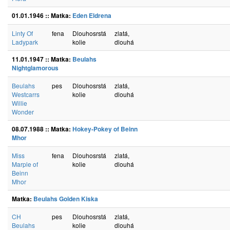
01.01.1946 :: Matka:
Eden Eldrena
Linty Of
fena
Dlouhosrstá
zlatá,
Ladypark
kolie
dlouhá
11.01.1947 :: Matka:
Beulahs
Nightglamorous
Beulahs
pes
Dlouhosrstá
zlatá,
Westcarrs
kolie
dlouhá
Willie
Wonder
08.07.1988 :: Matka:
Hokey-Pokey of Beinn
Mhor
Miss
fena
Dlouhosrstá
zlatá,
Marple of
kolie
dlouhá
Beinn
Mhor
Matka:
Beulahs Golden Kiska
CH
pes
Dlouhosrstá
zlatá,
Beulahs
kolie
dlouhá