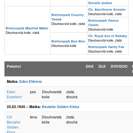
Storwill Joeline
Ch. Aberthorne Arrester
Dlouhosrstá kolie, zlatá
Brettonpark Country
Tweed
Brettonpark Vienna
Dlouhosrstá kolie, zlatá
Charm
Brettonpark Mischief Maker
Dlouhosrstá kolie
Dlouhosrstá kolie, zlatá
Ch. Royal Ace of Rokeby
Dlouhosrstá kolie, zlatá
Brettonpark Bon-Bon
Dlouhosrstá kolie
Brettonpark Vanity Fair
Dlouhosrstá kolie, zlatá
Potomci
DKK
DLK
DOV/DOO
Matka:
Eden Eldrena
Eden
pes
Dlouhosrstá
zlatá,
Excellent
kolie
dlouhá
25.02.1945 :: Matka:
Beulahs Golden Kiska
CH
fena
Dlouhosrstá
zlatá,
Beulahs
kolie
dlouhá
Golden
Flora