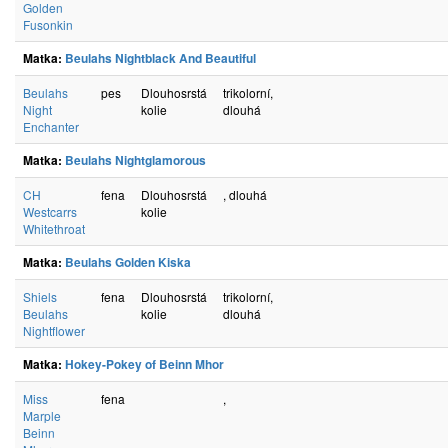
Golden
Fusonkin
Matka:
Beulahs Nightblack And Beautiful
Beulahs
pes
Dlouhosrstá
trikolorní,
Night
kolie
dlouhá
Enchanter
Matka:
Beulahs Nightglamorous
CH
fena
Dlouhosrstá
, dlouhá
Westcarrs
kolie
Whitethroat
Matka:
Beulahs Golden Kiska
Shiels
fena
Dlouhosrstá
trikolorní,
Beulahs
kolie
dlouhá
Nightflower
Matka:
Hokey-Pokey of Beinn Mhor
Miss
fena
,
Marple
Beinn