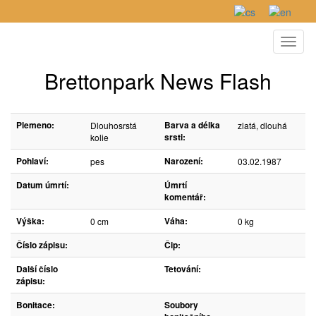
Toggl
naviga
Brettonpark News Flash
Plemeno:
Barva a délka
Dlouhosrstá
zlatá, dlouhá
srsti:
kolie
Pohlaví:
Narození:
pes
03.02.1987
Datum úmrtí:
Úmrtí
komentář:
Výška:
Váha:
0 cm
0 kg
Číslo zápisu:
Čip:
Další číslo
Tetování:
zápisu:
Bonitace:
Soubory