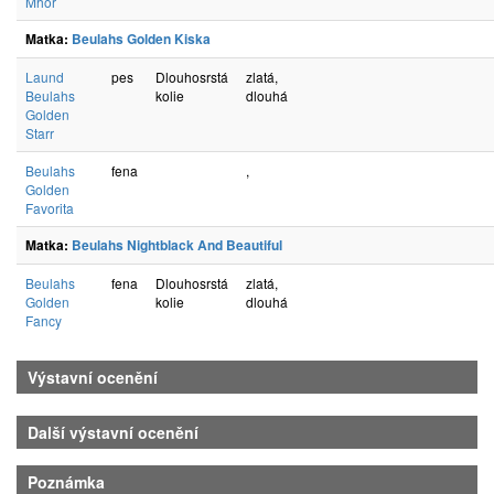
Mhor
Matka:
Beulahs Golden Kiska
Laund
pes
Dlouhosrstá
zlatá,
Beulahs
kolie
dlouhá
Golden
Starr
Beulahs
fena
,
Golden
Favorita
Matka:
Beulahs Nightblack And Beautiful
Beulahs
fena
Dlouhosrstá
zlatá,
Golden
kolie
dlouhá
Fancy
Výstavní ocenění
Další výstavní ocenění
Poznámka