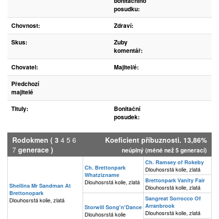
bonitačního
posudku:
Chovnost:
Zdraví:
Skus:
Zuby
komentář:
Chovatel:
Majitel/é:
Předchozí
majitelé
Tituly:
Bonitační
posudek:
Rodokmen
(
3
4
5
6
Koeficient příbuznosti. 13,86%
7
generace )
neúplný (méně než 5 generací)
Ch. Ramsey of Rokeby
Ch. Brettonpark
Dlouhosrstá kolie, zlatá
Whatzizname
Brettonpark Vanity Fair
Dlouhosrstá kolie, zlatá
Shellina Mr Sandman At
Dlouhosrstá kolie, zlatá
Brettonopark
Sangreat Sorrocco Of
Dlouhosrstá kolie, zlatá
Arranbrook
Storwill Song'n'Dance
Dlouhosrstá kolie, zlatá
Dlouhosrstá kolie