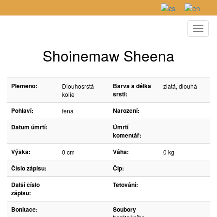
Toggl
naviga
Shoinemaw Sheena
Plemeno:
Barva a délka
Dlouhosrstá
zlatá, dlouhá
srsti:
kolie
Pohlaví:
Narození:
fena
Datum úmrtí:
Úmrtí
komentář:
Výška:
Váha:
0 cm
0 kg
Číslo zápisu:
Čip:
Další číslo
Tetování:
zápisu:
Bonitace:
Soubory