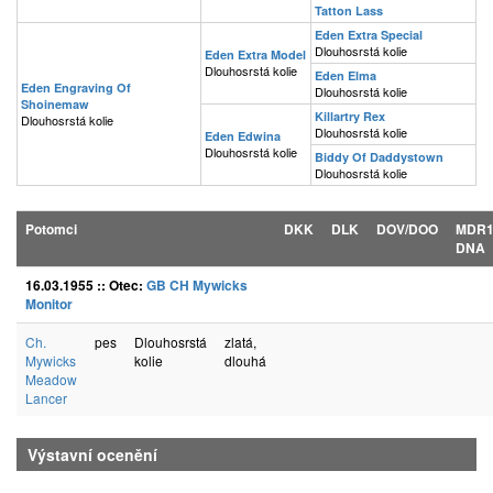
Tatton Lass
Eden Extra Special
Dlouhosrstá kolie
Eden Extra Model
Dlouhosrstá kolie
Eden Elma
Eden Engraving Of
Dlouhosrstá kolie
Shoinemaw
Killartry Rex
Dlouhosrstá kolie
Dlouhosrstá kolie
Eden Edwina
Dlouhosrstá kolie
Biddy Of Daddystown
Dlouhosrstá kolie
Potomci
DKK
DLK
DOV/DOO
MDR
DNA
16.03.1955 :: Otec:
GB CH Mywicks
Monitor
Ch.
pes
Dlouhosrstá
zlatá,
Mywicks
kolie
dlouhá
Meadow
Lancer
Výstavní ocenění