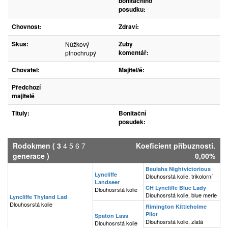
bonitačního
posudku:
Chovnost:
Zdraví:
Skus:
Zuby
Nůžkový
komentář:
plnochrupý
Chovatel:
Majitel/é:
Předchozí
majitelé
Tituly:
Bonitační
posudek:
Rodokmen
(
3
4
5
6
7
Koeficient příbuznosti.
generace )
0,00%
Beulahs Nightvictorious
Lyncliffe
Dlouhosrstá kolie, trikolorní
Landseer
CH Lyncliffe Blue Lady
Dlouhosrstá kolie
Dlouhosrstá kolie, blue merle
Lyncliffe Thyland Lad
Dlouhosrstá kolie
Rimington Kittieholme
Pilot
Spaton Lass
Dlouhosrstá kolie, zlatá
Dlouhosrstá kolie