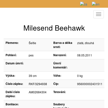
Toggl
naviga
Milesend Beehawk
Plemeno:
Barva a délka
Šeltie
zlatá, dlouhá
srsti:
Pohlaví:
Narození:
pes
08.05.2011
Datum úmrtí:
Úmrtí
komentář:
Výška:
Váha:
39 cm
0 kg
Číslo zápisu:
Čip:
RKF/3294938
956000002431511
Další číslo
Tetování:
AM02684304
zápisu:
Bonitace:
Soubory