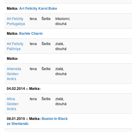
Matka:
Art Felicity Karol Buke
Art Felicity
fena
Šeltie
trikolorní,
Portugaliya
dlouhá
Matka:
Barbie Charm
Art Felicity
fena
Šeltie
zlatá,
Palliniya
dlouhá
Matka:
Artemida
fena
Šeltie
zlatá,
Golden
dlouhá
Anik's
04.02.2014 :: Matka:
Afina
fena
Šeltie
zlatá,
Golden
dlouhá
Anik's
08.01.2015 :: Matka:
Illusion In Black
ze Shetlandů