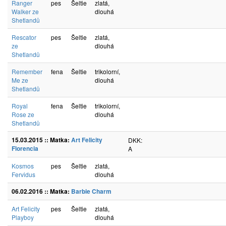
Ranger
pes
Šeltie
zlatá,
Walker ze
dlouhá
Shetlandů
Rescator
pes
Šeltie
zlatá,
ze
dlouhá
Shetlandů
Remember
fena
Šeltie
trikolorní,
Me ze
dlouhá
Shetlandů
Royal
fena
Šeltie
trikolorní,
Rose ze
dlouhá
Shetlandů
15.03.2015 :: Matka:
Art Felicity
DKK:
Florencia
A
Kosmos
pes
Šeltie
zlatá,
Fervidus
dlouhá
06.02.2016 :: Matka:
Barbie Charm
Art Felicity
pes
Šeltie
zlatá,
Playboy
dlouhá