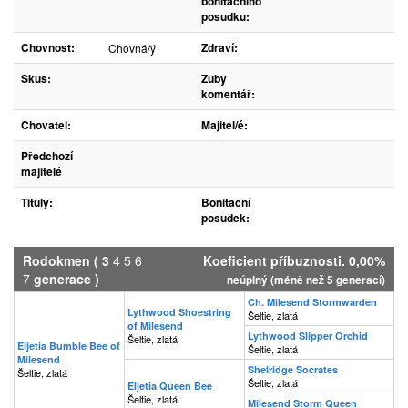
bonitačního
posudku:
Chovnost:
Zdraví:
Chovná/ý
Skus:
Zuby
komentář:
Chovatel:
Majitel/é:
Předchozí
majitelé
Tituly:
Bonitační
posudek:
Rodokmen
(
3
4
5
6
Koeficient příbuznosti. 0,00%
7
generace )
neúplný (méně než 5 generací)
Ch. Milesend Stormwarden
Lythwood Shoestring
Šeltie, zlatá
of Milesend
Lythwood Slipper Orchid
Šeltie, zlatá
Eljetia Bumble Bee of
Šeltie, zlatá
Milesend
Shelridge Socrates
Šeltie, zlatá
Šeltie, zlatá
Eljetia Queen Bee
Šeltie, zlatá
Milesend Storm Queen