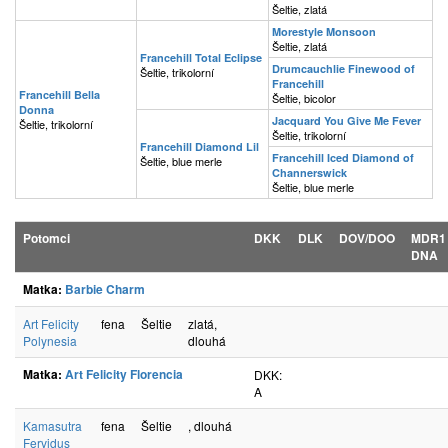
Šeltie, zlatá
Morestyle Monsoon
Šeltie, zlatá
Francehill Total Eclipse
Drumcauchlie Finewood of
Šeltie, trikolorní
Francehill
Francehill Bella
Šeltie, bicolor
Donna
Jacquard You Give Me Fever
Šeltie, trikolorní
Šeltie, trikolorní
Francehill Diamond Lil
Francehill Iced Diamond of
Šeltie, blue merle
Channerswick
Šeltie, blue merle
Potomci
DKK
DLK
DOV/DOO
MDR1
DNA
Matka:
Barbie Charm
Art Felicity
fena
Šeltie
zlatá,
Polynesia
dlouhá
Matka:
Art Felicity Florencia
DKK:
A
Kamasutra
fena
Šeltie
, dlouhá
Fervidus